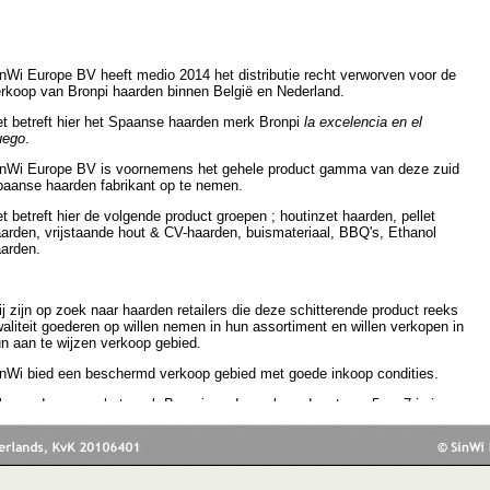
nWi Europe BV heeft medio 2014 het distributie recht verworven voor de
rkoop van Bronpi haarden binnen België en Nederland.
t betreft hier het Spaanse haarden merk Bronpi
la excelencia en el
uego
.
nWi Europe BV is voornemens het gehele product gamma van deze zuid
aanse haarden fabrikant op te nemen.
t betreft hier de volgende product groepen ; houtinzet haarden, pellet
arden, vrijstaande hout & CV-haarden, buismateriaal, BBQ's, Ethanol
arden.
j zijn op zoek naar haarden retailers die deze schitterende product reeks
aliteit goederen op willen nemen in hun assortiment en willen verkopen in
n aan te wijzen verkoop gebied.
nWi bied een beschermd verkoop gebied met goede inkoop condities.
le goederen van het merk Bronpi worden geleverd met een 5 en 7 jarige
briek garantie.
nWi heeft een eigen service dienst en is voorraadhoudend.
nt u geïnteresseerd bel of e-mail ons dan op;