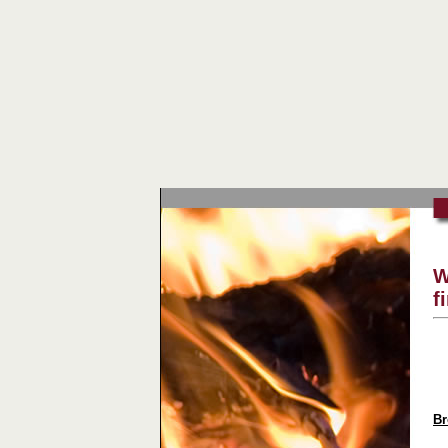
W
f
Br