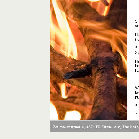
Si
ve
He
F
Si
Sp
He
ha
ha
Wi
kw
hu
Si
Al
fa
Si
be